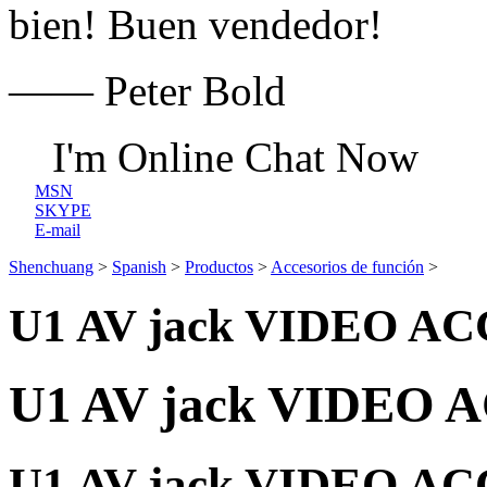
bien! Buen vendedor!
—— Peter Bold
I'm Online Chat Now
MSN
SKYPE
E-mail
Shenchuang
>
Spanish
>
Productos
>
Accesorios de función
>
U1 AV jack VIDEO AC
U1 AV jack VIDEO 
U1 AV jack VIDEO AC