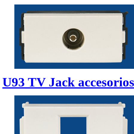
U93 TV Jack accesorios