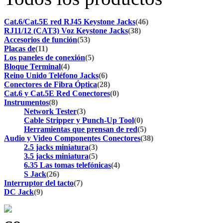
Cat.6/Cat.5E red RJ45 Keystone Jacks
(46)
RJ11/12 (CAT3) Voz Keystone Jacks
(38)
Accesorios de función
(53)
Placas de
(11)
Los paneles de conexión
(5)
Bloque Terminal
(4)
Reino Unido Teléfono Jacks
(6)
Conectores de Fibra Óptica
(28)
Cat.6 y Cat.5E Red Conectores
(0)
Instrumentos
(8)
Network Tester
(3)
Cable Stripper y Punch-Up Tool
(0)
Herramientas que prensan de red
(5)
Audio y Video Componentes Conectores
(38)
2.5 jacks miniatura
(3)
3.5 jacks miniatura
(5)
6.35 Las tomas telefónicas
(4)
S Jack
(26)
Interruptor del tacto
(7)
DC Jack
(9)