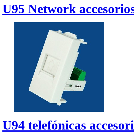
U95 Network accesorio
U94 telefónicas accesor