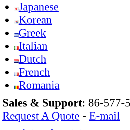
Japanese
Korean
Greek
Italian
Dutch
French
Romania
Sales & Support
:
86-577-
Request A Quote
-
E-mail