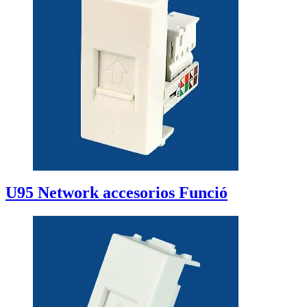
U95 Network accesorios Funció