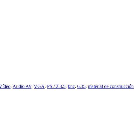
Vídeo
,
Audio AV
,
VGA
,
PS / 2.3.5
,
bnc
,
6.35
,
material de construcción