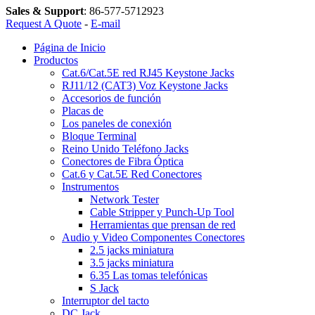
Sales & Support
:
86-577-5712923
Request A Quote
-
E-mail
Página de Inicio
Productos
Cat.6/Cat.5E red RJ45 Keystone Jacks
RJ11/12 (CAT3) Voz Keystone Jacks
Accesorios de función
Placas de
Los paneles de conexión
Bloque Terminal
Reino Unido Teléfono Jacks
Conectores de Fibra Óptica
Cat.6 y Cat.5E Red Conectores
Instrumentos
Network Tester
Cable Stripper y Punch-Up Tool
Herramientas que prensan de red
Audio y Video Componentes Conectores
2.5 jacks miniatura
3.5 jacks miniatura
6.35 Las tomas telefónicas
S Jack
Interruptor del tacto
DC Jack