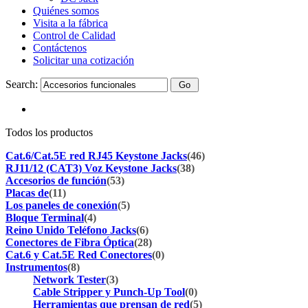
Quiénes somos
Visita a la fábrica
Control de Calidad
Contáctenos
Solicitar una cotización
Search:
Todos los productos
Cat.6/Cat.5E red RJ45 Keystone Jacks
(46)
RJ11/12 (CAT3) Voz Keystone Jacks
(38)
Accesorios de función
(53)
Placas de
(11)
Los paneles de conexión
(5)
Bloque Terminal
(4)
Reino Unido Teléfono Jacks
(6)
Conectores de Fibra Óptica
(28)
Cat.6 y Cat.5E Red Conectores
(0)
Instrumentos
(8)
Network Tester
(3)
Cable Stripper y Punch-Up Tool
(0)
Herramientas que prensan de red
(5)