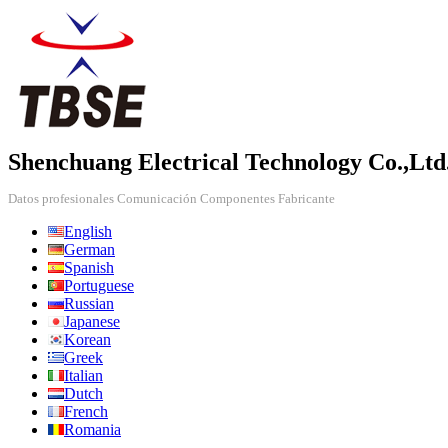
Shenchuang Electrical Technology Co.,Ltd
Datos profesionales Comunicación Componentes Fabricante
English
German
Spanish
Portuguese
Russian
Japanese
Korean
Greek
Italian
Dutch
French
Romania