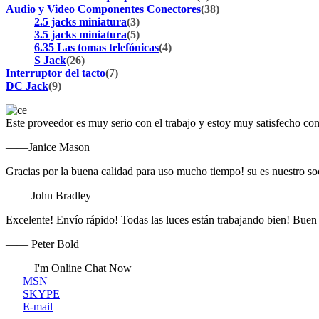
Audio y Video Componentes Conectores
(38)
2.5 jacks miniatura
(3)
3.5 jacks miniatura
(5)
6.35 Las tomas telefónicas
(4)
S Jack
(26)
Interruptor del tacto
(7)
DC Jack
(9)
Este proveedor es muy serio con el trabajo y estoy muy satisfecho con
——Janice Mason
Gracias por la buena calidad para uso mucho tiempo! su es nuestro so
—— John Bradley
Excelente! Envío rápido! Todas las luces están trabajando bien! Bue
—— Peter Bold
I'm Online Chat Now
MSN
SKYPE
E-mail